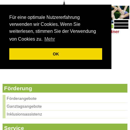
Für eine optimale Nutzererfahrung
verwenden wir Cookies. Wenn Sie
weiterlesen, stimmen Sie der Verwendung
Schulleben
Förderung
Berufsorientierung
Partner
|
|
|
von Cookies zu.
Mehr
Förderung
Förderangebote
OK
Ganztagesangebote
Beratungslehrer
Inklusionsassistent
Förderung
Förderangebote
Ganztagsangebote
Inklusionsassistenz
Service