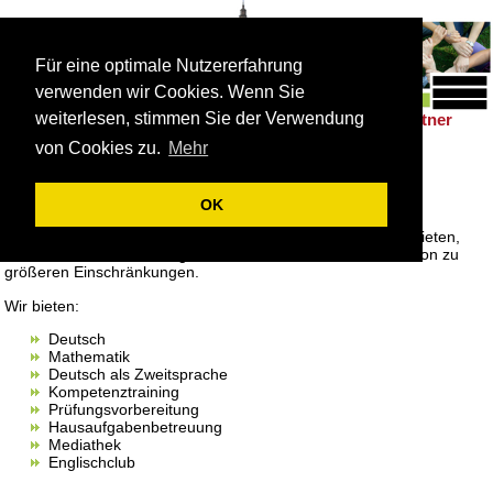
Für eine optimale Nutzererfahrung
verwenden wir Cookies. Wenn Sie
weiterlesen, stimmen Sie der Verwendung
Schulleben
Förderung
Berufsorientierung
Partner
|
|
|
von Cookies zu.
Mehr
Förderangebote
Fördermöglichkeiten
OK
Wir würden sehr gerne noch mehr Fördermöglichkeiten anbieten,
aber leider kommt es aufgrund der aktuellen Personalsituation zu
größeren Einschränkungen.
Wir bieten:
Deutsch
Mathematik
Deutsch als Zweitsprache
Kompetenztraining
Prüfungsvorbereitung
Hausaufgabenbetreuung
Mediathek
Englischclub