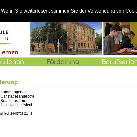
St
. Wenn Sie weiterlesen, stimmen Sie der Verwendung von Cook
derung
Förderangebote
Ganztagesangebote
Beratungslehrer
Inklusionsassistent
dified
:
26/07/02 21:42