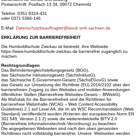
Postanschrift: Postfach 13 34, 09072 Chemnitz
Telefon: 0351 8324-431
oder 0371 5366-146
E-Mail:
Datenschutzbeauftragter@lasub.smk.sachsen.de
ERKLÄRUNG ZUR BARRIEREFREIHEIT
Die Humboldtschule Zwickau ist bestrebt, ihre Webseite
https://www.humboldtschule-zwickau.de barrierefrei zugänglich zu
machen.
Rechtsgrundlagen
Das Behindertengleichstellungsgesetz (BGG),
das Sächsische Inklusionsgesetz (SächsInklusG),
das Sächsische E-Government-Gesetz (SächsEGovG) sowie
das Gesetz zur Umsetzung der Richtlinie (EU) 2016/2102 über den
barrierefreien Zugang zu den Websites und mobilen Anwendungen
öffentlicher Stellen (Barrierefreie-Websites-Gesetz – BfWebG).
Als Maßstab für die Barrierefreiheit sind die Richtlinien für
barrierefreie Webinhalte (WCAG – Web Content Accessibility
Guidelines) 2.1 auf Level AA, die im als W3C Recommendation (Web
Standard) veröffentlicht wurden (Kriterien der europäischen Norm EN
301 549, Version 2.1.2) sowie die weiterentwickelte BITV 2.0
(Barrierefreie Informationstechnik-Verordnung) zu beachten.
Die angegebenen Webseiten sind nach den oben genannten
Richtlinien nicht vollständig barrierefrei. Unsere Webseiten werden