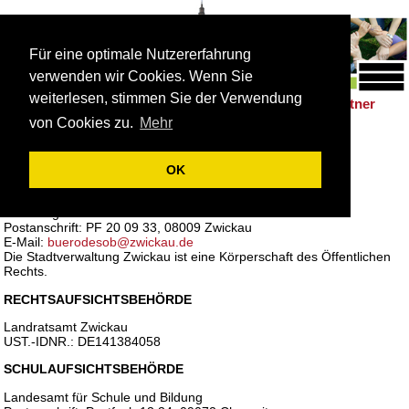
Für eine optimale Nutzererfahrung
verwenden wir Cookies. Wenn Sie
weiterlesen, stimmen Sie der Verwendung
Schulleben
Förderung
Berufsorientierung
Partner
|
|
|
von Cookies zu.
Mehr
IMPRESSUM
OK
HERAUSGEBER
Stadtverwaltung Zwickau
Oberbürgermeisterin
Postanschrift: PF 20 09 33, 08009 Zwickau
E-Mail:
buerodesob@zwickau.de
Die Stadtverwaltung Zwickau ist eine Körperschaft des Öffentlichen
Rechts.
RECHTSAUFSICHTSBEHÖRDE
Landratsamt Zwickau
UST.-IDNR.: DE141384058
SCHULAUFSICHTSBEHÖRDE
Landesamt für Schule und Bildung