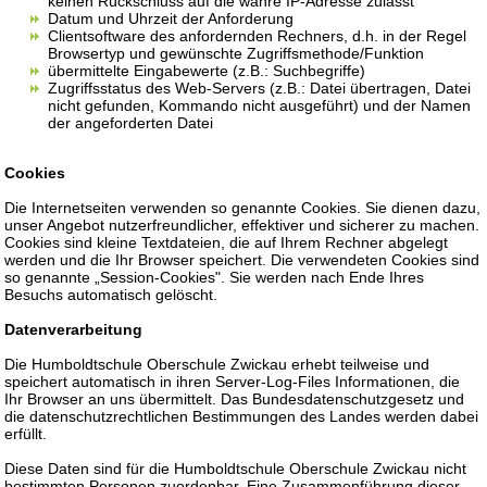
keinen Rückschluss auf die wahre IP-Adresse zulässt
Datum und Uhrzeit der Anforderung
Clientsoftware des anfordernden Rechners, d.h. in der Regel
Browsertyp und gewünschte Zugriffsmethode/Funktion
übermittelte Eingabewerte (z.B.: Suchbegriffe)
Zugriffsstatus des Web-Servers (z.B.: Datei übertragen, Datei
nicht gefunden, Kommando nicht ausgeführt) und der Namen
der angeforderten Datei
Cookies
Die Internetseiten verwenden so genannte Cookies. Sie dienen dazu,
unser Angebot nutzerfreundlicher, effektiver und sicherer zu machen.
Cookies sind kleine Textdateien, die auf Ihrem Rechner abgelegt
werden und die Ihr Browser speichert. Die verwendeten Cookies sind
so genannte „Session-Cookies". Sie werden nach Ende Ihres
Besuchs automatisch gelöscht.
Datenverarbeitung
Die Humboldtschule Oberschule Zwickau erhebt teilweise und
speichert automatisch in ihren Server-Log-Files Informationen, die
Ihr Browser an uns übermittelt. Das Bundesdatenschutzgesetz und
die datenschutzrechtlichen Bestimmungen des Landes werden dabei
erfüllt.
Diese Daten sind für die Humboldtschule Oberschule Zwickau nicht
bestimmten Personen zuordenbar. Eine Zusammenführung dieser