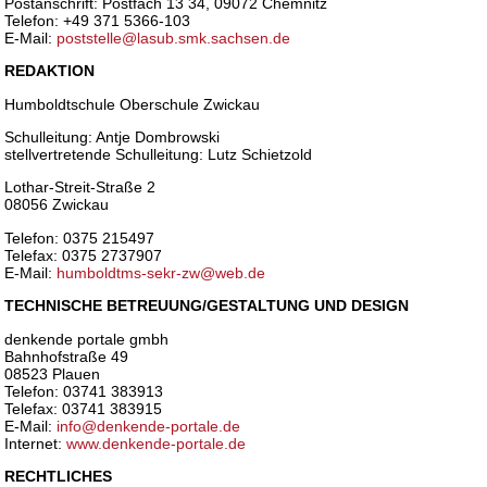
Postanschrift: Postfach 13 34, 09072 Chemnitz
Telefon: +49 371 5366-103
E-Mail:
poststelle@lasub.smk.sachsen.de
REDAKTION
Humboldtschule Oberschule Zwickau
Schulleitung: Antje Dombrowski
stellvertretende Schulleitung: Lutz Schietzold
Lothar-Streit-Straße 2
08056 Zwickau
Telefon: 0375 215497
Telefax: 0375 2737907
E-Mail:
humboldtms-sekr-zw@web.de
TECHNISCHE BETREUUNG/GESTALTUNG UND DESIGN
denkende portale gmbh
Bahnhofstraße 49
08523 Plauen
Telefon: 03741 383913
Telefax: 03741 383915
E-Mail:
info@denkende-portale.de
Internet:
www.denkende-portale.de
RECHTLICHES