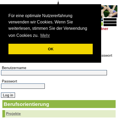
Für eine optimale Nutzererfahrung
verwenden wir Cookies. Wenn Sie
weiterlesen, stimmen Sie der Verwendung
Schulleben
Förderung
Berufsorientierung
Partner
|
|
|
von Cookies zu.
Mehr
Anmeldung
Bitte melden Sie sich an.
OK
Hier melden Sie sich mit Ihrem Benutzername und Ihrem Passwort
an.
Benutzername
Passwort
Berufsorientierung
Projekte