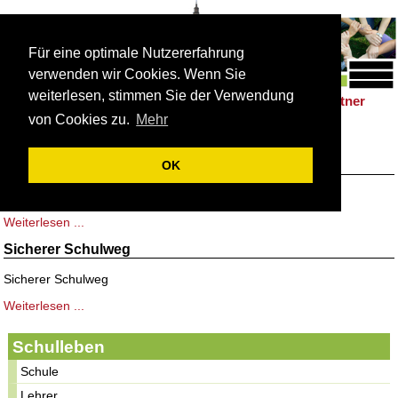
Für eine optimale Nutzererfahrung
verwenden wir Cookies. Wenn Sie
weiterlesen, stimmen Sie der Verwendung
Schulleben
Förderung
Berufsorientierung
Partner
|
|
|
von Cookies zu.
Mehr
Aktuelles
Elterngespräche
OK
Elterngespräche
Weiterlesen ...
Sicherer Schulweg
Sicherer Schulweg
Weiterlesen ...
Schulleben
Schule
Lehrer